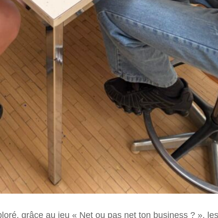
loré, grâce au jeu « Net ou pas net ton business ? », le